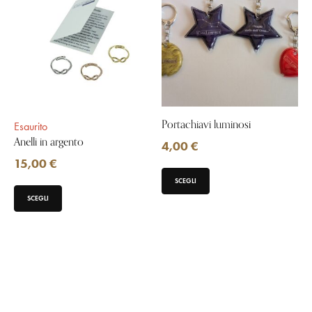
Portachiavi luminosi
Esaurito
Anelli in argento
4,00
€
15,00
€
SCEGLI
SCEGLI