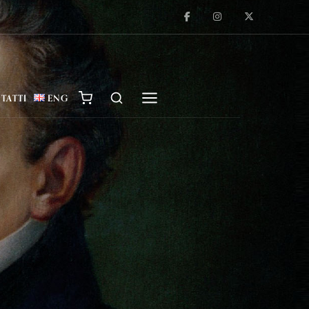
TATTI
ENG