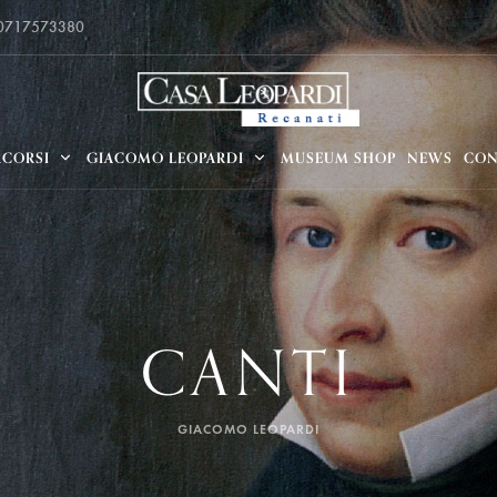
 0717573380
RCORSI
GIACOMO LEOPARDI
MUSEUM SHOP
NEWS
CON
CANTI
GIACOMO LEOPARDI