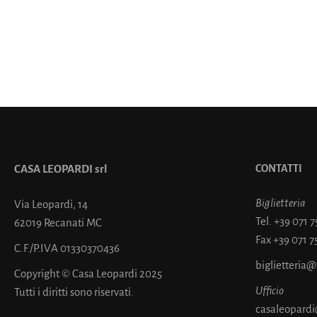
CASA LEOPARDI srl
CONTATTI
Biglietteria
Via Leopardi, 14
Tel.
+39 071 
62019 Recanati MC
Fax
+39 071 7
C.F./P.IVA 01330370436
biglietteria
Copyright © Casa Leopardi 2025
Ufficio
Tutti i diritti sono riservati.
casaleopardi