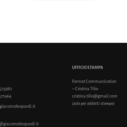
UFFICIO STAMPA
Format Communication
7573380
– Cristina Tilio
571964
cristina.tilio@gmail.com
(solo per addetti stampa)
@giacomoleopardi.it
@giacomoleopardi.it