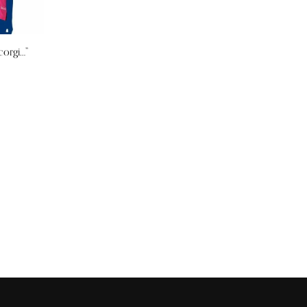
corgi…”