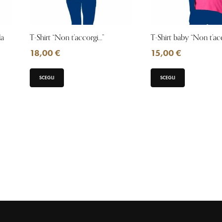
la
T-Shirt “Non t’accorgi…”
T-Shirt baby “Non t’ac
18,00
€
15,00
€
SCEGLI
SCEGLI