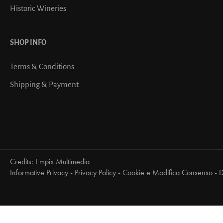
Historic Wineries
SHOP INFO
Terms & Conditions
Shipping & Payment
Credits:
Empix Multimedia
Informative Privacy
-
Privacy Policy
-
Cookie e Modifica Consenso
-
D