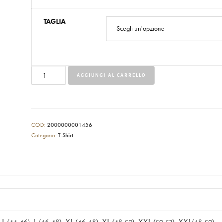
TAGLIA
AGGIUNGI AL CARRELLO
COD:
2000000001456
Categoria:
T-Shirt
, L (44-46), L (46-48), XL (46-48), XL (48-50), XXL (50-52), XXL(48-50)