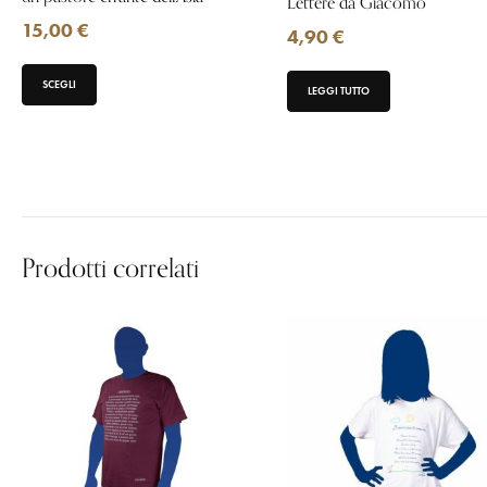
Lettere da Giacomo
15,00
€
4,90
€
SCEGLI
LEGGI TUTTO
Prodotti correlati