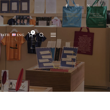
0
TATTI
ENG