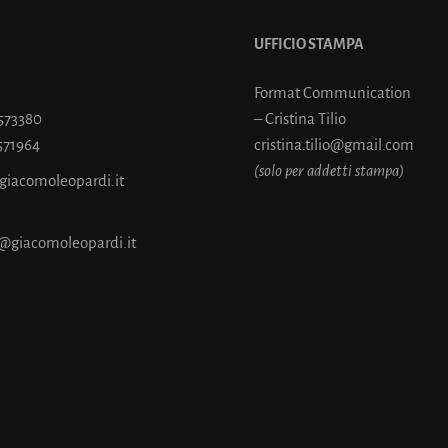
UFFICIO STAMPA
Format Communication
7573380
– Cristina Tilio
571964
cristina.tilio@gmail.com
(solo per addetti stampa)
@giacomoleopardi.it
@giacomoleopardi.it