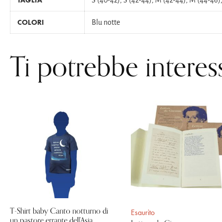
COLORI
Blu notte
Ti potrebbe interes
T-Shirt baby Canto notturno di
Esaurito
un pastore errante dell’Asia