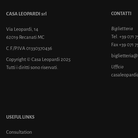
CASA LEOPARDI srl
CONTATTI
Biglietteria
Via Leopardi, 14
Tel.
+39 071 
62019 Recanati MC
Fax
+39 071 7
C.F./P.IVA 01330370436
biglietteria
Copyright © Casa Leopardi 2025
Ufficio
Tutti i diritti sono riservati.
casaleopardi
USEFUL LINKS
Consultation