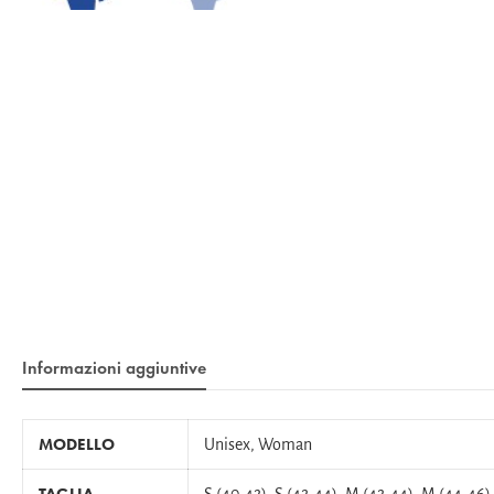
Informazioni aggiuntive
MODELLO
Unisex, Woman
TAGLIA
S (40-42), S (42-44), M (42-44), M (44-46)