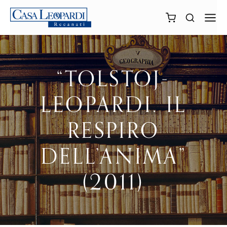
“TOLSTOJ-
LEOPARDI. IL
RESPIRO
DELL’ANIMA”
(2011)