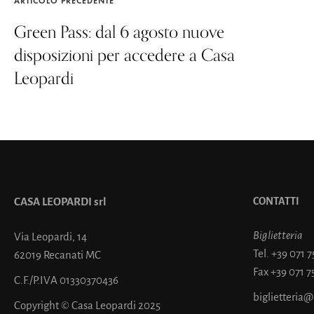
ARTICOLO PRECEDENTE
Green Pass: dal 6 agosto nuove
disposizioni per accedere a Casa
Leopardi
CASA LEOPARDI srl
CONTATTI
Biglietteria
Via Leopardi, 14
Tel.
+39 071 
62019 Recanati MC
Fax
+39 071 7
C.F./P.IVA 01330370436
biglietteria
Copyright © Casa Leopardi 2025