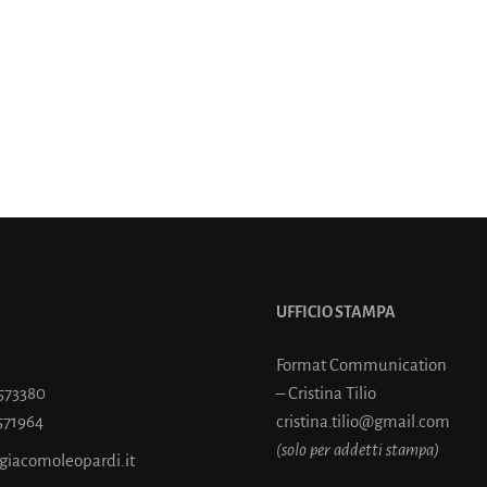
UFFICIO STAMPA
Format Communication
7573380
– Cristina Tilio
571964
cristina.tilio@gmail.com
(solo per addetti stampa)
@giacomoleopardi.it