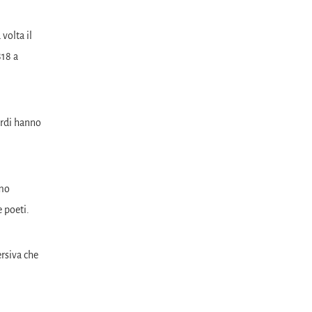
volta il
818 a
ardi hanno
mmo
e poeti.
rsiva che