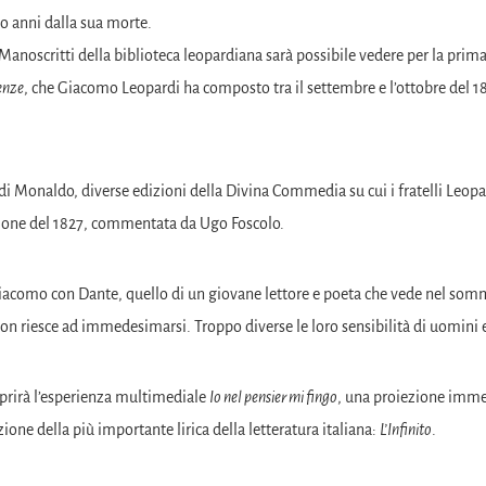
o anni dalla sua morte.
 Manoscritti della biblioteca leopardiana sarà possibile vedere per la prima 
enze
, che Giacomo Leopardi ha composto tra il settembre e l’ottobre del 1
a di Monaldo, diverse edizioni della Divina Commedia su cui i fratelli Leop
izione del 1827, commentata da Ugo Foscolo.
i Giacomo con Dante, quello di un giovane lettore e poeta che vede nel so
 non riesce ad immedesimarsi. Troppo diverse le loro sensibilità di uomini 
aprirà l’esperienza multimediale
Io nel pensier mi fingo
, una proiezione imme
zione della più importante lirica della letteratura italiana:
L’Infinito
.