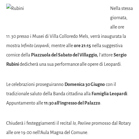
Nella stessa
giornata,
alle ore
11.30 presso i Musei di Villa Colloredo Mels, verrà inaugurata la
mostra
Infinito Leopardi
, mentre alle
ore 21:15
nella suggestiva
cornice della
Piazzuola del Sabato del Villaggio,
l’attore
Sergio
Rubini
dedicherà una sua performance
alle opere di Leopardi.
Le celebrazioni proseguiranno
Domenica 30 Giugno
con il
tradizionale saluto della Banda cittadina alla
Famiglia Leopardi
.
Appuntamento alle
11:30 all’ingresso del Palazzo
.
Chiuderà i festeggiamenti il recital
Io, Paolina
promosso dal Rotary
alle ore 19:00 nell’Aula Magna del Comune.