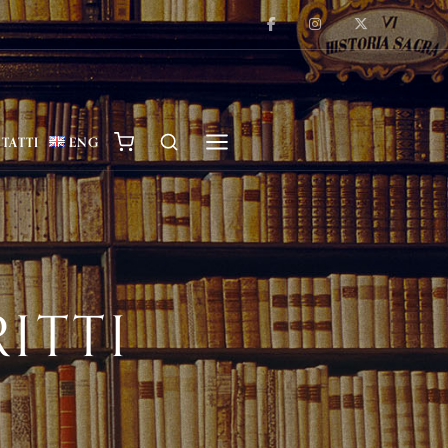
TATTI
ENG
ITTI