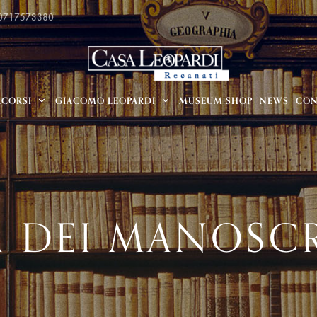
 0717573380
RCORSI
GIACOMO LEOPARDI
MUSEUM SHOP
NEWS
CON
A DEI MANOSCR