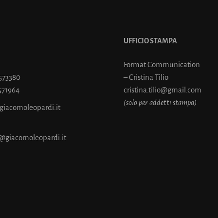
UFFICIO STAMPA
Format Communication
7573380
– Cristina Tilio
571964
cristina.tilio@gmail.com
(solo per addetti stampa)
@giacomoleopardi.it
@giacomoleopardi.it