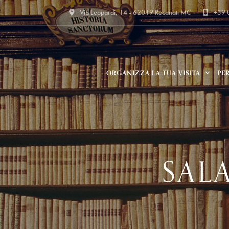
Via Leopardi, 14 - 62019 Recanati MC
+39
ORGANIZZA LA TUA VISITA
PE
SAL