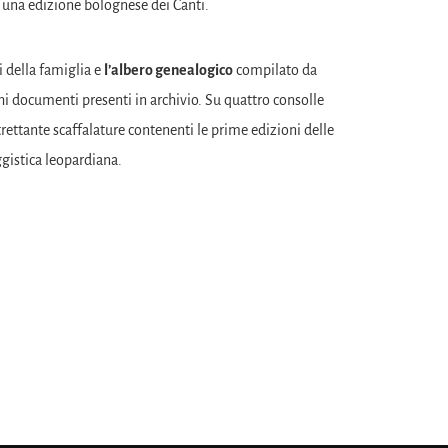
er una edizione bolognese dei Canti.
hi della famiglia e
l’albero genealogico
compilato da
hi documenti presenti in archivio. Su quattro consolle
ttante scaffalature contenenti le prime edizioni delle
ggistica leopardiana.