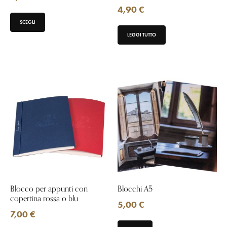
4,90
€
SCEGLI
LEGGI TUTTO
Blocco per appunti con
Blocchi A5
copertina rossa o blu
5,00
€
7,00
€